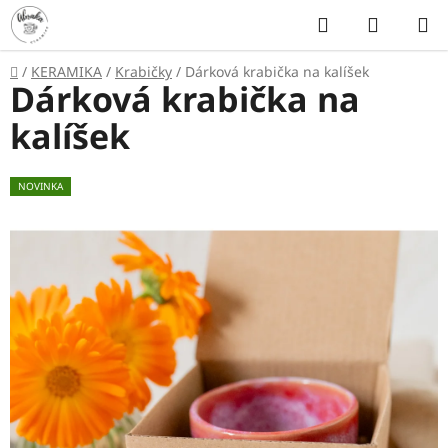
Přejít
Hledat
NÁKUP
na
KOŠÍK
obsah
Domů
/
KERAMIKA
/
Krabičky
/
Dárková krabička na kalíšek
Dárková krabička na
kalíšek
NOVINKA