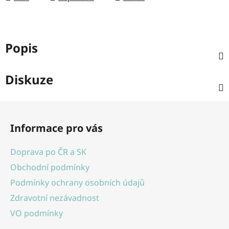
Popis
Diskuze
Z
á
Informace pro vás
p
a
Doprava po ČR a SK
t
Obchodní podmínky
í
Podmínky ochrany osobních údajů
Zdravotní nezávadnost
VO podmínky