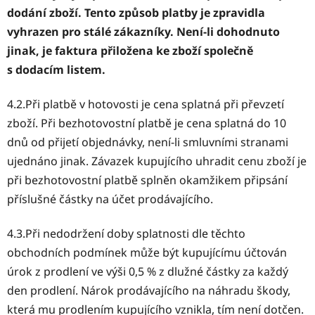
dodání zboží. Tento způsob platby je zpravidla
vyhrazen pro stálé zákazníky. Není-li dohodnuto
jinak, je faktura přiložena ke zboží společně
s dodacím listem.
4.2.Při platbě v hotovosti je cena splatná při převzetí
zboží. Při bezhotovostní platbě je cena splatná do 10
dnů od přijetí objednávky, není-li smluvními stranami
ujednáno jinak. Závazek kupujícího uhradit cenu zboží je
při bezhotovostní platbě splněn okamžikem připsání
příslušné částky na účet prodávajícího.
4.3.Při nedodržení doby splatnosti dle těchto
obchodních podmínek může být kupujícímu účtován
úrok z prodlení ve výši 0,5 % z dlužné částky za každý
den prodlení. Nárok prodávajícího na náhradu škody,
která mu prodlením kupujícího vznikla, tím není dotčen.