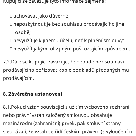
Kupující se zavazuje tyto informace zejména:
uchovávat jako důvěrné;
neposkytnout je bez souhlasu prodávajícího jiné
osobě;
nevyužít je k jinému účelu, než k plnění smlouvy;
nevyužít jakýmkoliv jiným poškozujícím způsobem.
7.2.Dále se kupující zavazuje, že nebude bez souhlasu
prodávajícího pořizovat kopie podkladů předaných mu
prodávajícím.
8. Závěrečná ustanovení
8.1.Pokud vztah související s užitím webového rozhraní
nebo právní vztah založený smlouvou obsahuje
mezinárodní (zahraniční) prvek, pak smluvní strany
sjednávají, že vztah se řídí českým právem (s vyloučením