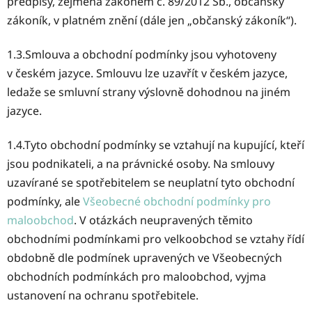
předpisy, zejména zákonem č. 89/2012 Sb., občanský
zákoník, v platném znění (dále jen „občanský zákoník“).
1.3.Smlouva a obchodní podmínky jsou vyhotoveny
v českém jazyce. Smlouvu lze uzavřít v českém jazyce,
ledaže se smluvní strany výslovně dohodnou na jiném
jazyce.
1.4.Tyto obchodní podmínky se vztahují na kupující, kteří
jsou podnikateli, a na právnické osoby. Na smlouvy
uzavírané se spotřebitelem se neuplatní tyto obchodní
podmínky, ale
Všeobecné obchodní podmínky pro
maloobchod
. V otázkách neupravených těmito
obchodními podmínkami pro velkoobchod se vztahy řídí
obdobně dle podmínek upravených ve Všeobecných
obchodních podmínkách pro maloobchod, vyjma
ustanovení na ochranu spotřebitele.