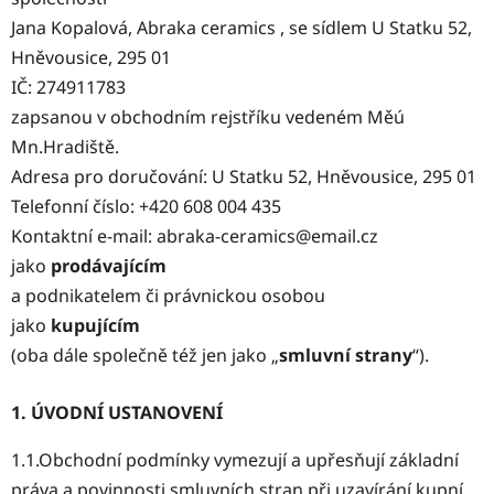
Jana Kopalová, Abraka ceramics , se sídlem U Statku 52,
Hněvousice, 295 01
IČ: 274911783
zapsanou v obchodním rejstříku vedeném Měú
Mn.Hradiště.
Adresa pro doručování: U Statku 52, Hněvousice, 295 01
Telefonní číslo: +420 608 004 435
Kontaktní e-mail: abraka-ceramics@email.cz
jako
prodávajícím
a podnikatelem či právnickou osobou
jako
kupujícím
(oba dále společně též jen jako „
smluvní strany
“).
1. ÚVODNÍ USTANOVENÍ
1.1.Obchodní podmínky vymezují a upřesňují základní
práva a povinnosti smluvních stran při uzavírání kupní