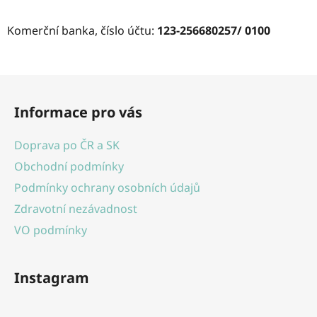
Komerční banka, číslo účtu:
123-256680257/ 0100
Z
á
Informace pro vás
p
a
Doprava po ČR a SK
t
Obchodní podmínky
í
Podmínky ochrany osobních údajů
Zdravotní nezávadnost
VO podmínky
Instagram