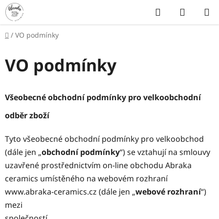
Přejít
Hledat
NÁKUP
na
KOŠÍK
obsah
Domů
/
VO podmínky
VO podmínky
Všeobecné obchodní podmínky pro velkoobchodní
odběr zboží
Tyto všeobecné obchodní podmínky pro velkoobchod
(dále jen „
obchodní podmínky
“) se vztahují na smlouvy
uzavřené prostřednictvím on-line obchodu Abraka
ceramics umístěného na webovém rozhraní
www.abraka-ceramics.cz (dále jen „
webové rozhraní
“)
mezi
společností