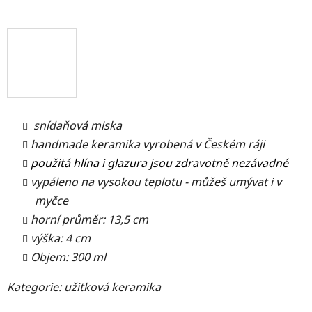
snídaňová miska
handmade keramika vyrobená v Českém ráji
použitá hlína i glazura jsou zdravotně nezávadné
vypáleno na vysokou teplotu - můžeš umývat i v
myčce
horní průměr: 13,5 cm
výška: 4 cm
Objem: 300 ml
Kategorie: užitková keramika