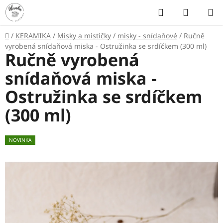
Přejít
Hledat
NÁKUP
na
KOŠÍK
obsah
Domů
/
KERAMIKA
/
Misky a mističky
/
misky - snídaňové
/
Ručně
vyrobená snídaňová miska - Ostružinka se srdíčkem (300 ml)
Ručně vyrobená
snídaňová miska -
Ostružinka se srdíčkem
(300 ml)
NOVINKA