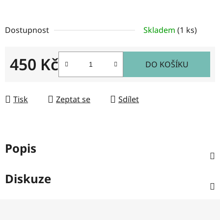
Dostupnost
Skladem
(1 ks)
450 Kč
DO KOŠÍKU
Měrná cena:
Tisk
Zeptat se
Sdílet
Popis
Diskuze
Z
á