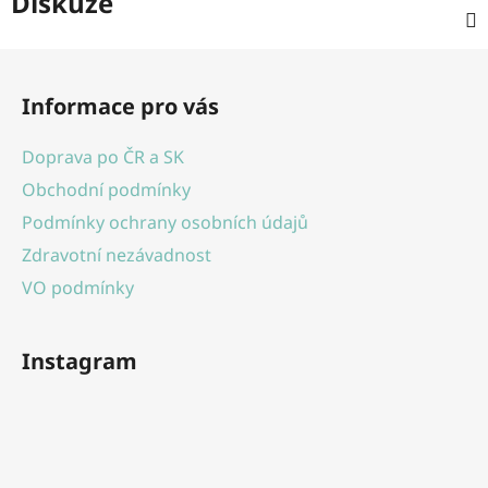
Diskuze
Z
á
Informace pro vás
p
a
Doprava po ČR a SK
t
Obchodní podmínky
í
Podmínky ochrany osobních údajů
Zdravotní nezávadnost
VO podmínky
Instagram