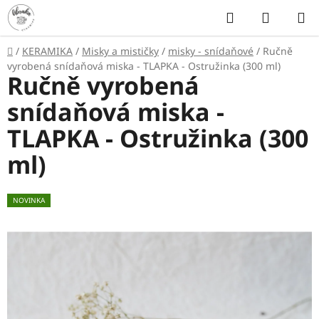
Přejít
Hledat
NÁKUP
na
KOŠÍK
obsah
Domů
/
KERAMIKA
/
Misky a mističky
/
misky - snídaňové
/
Ručně
vyrobená snídaňová miska - TLAPKA - Ostružinka (300 ml)
Ručně vyrobená
snídaňová miska -
TLAPKA - Ostružinka (300
ml)
NOVINKA