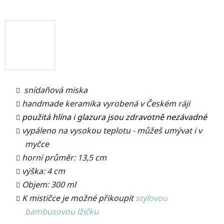
snídaňová miska
handmade keramika vyrobená v Českém ráji
použitá hlína i glazura jsou zdravotně nezávadné
vypáleno na vysokou teplotu - můžeš umývat i v
myčce
horní průměr: 13,5 cm
výška: 4 cm
Objem: 300 ml
K mističce je možné přikoupit
stylovou
bambusovou lžičku